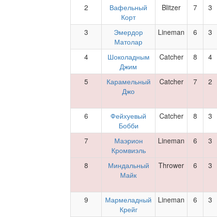
2
Вафельный
Blitzer
7
3
Корт
3
Эмердор
Lineman
6
3
Матолар
4
Шоколадным
Catcher
8
4
Джим
5
Карамельный
Catcher
7
2
Джо
6
Фейхуевый
Catcher
8
3
Бобби
7
Маэрион
Lineman
6
3
Кромвиэль
8
Миндальный
Thrower
6
3
Майк
9
Мармеладный
Lineman
6
3
Крейг