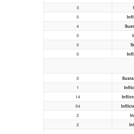
3
0
Inf
4
Sust
0
0
S
0
Inf
0
Susta
1
Infl
14
Infli
54
Inflic
2
I
2
In