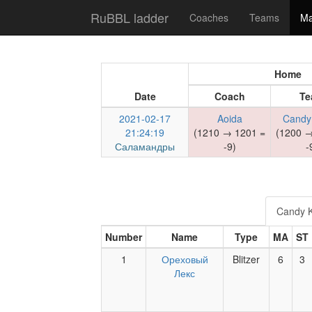
RuBBL ladder
Coaches
Teams
Ma
Home
Date
Coach
Te
2021-02-17
Aoida
Candy 
21:24:19
(1210 → 1201 =
(1200 →
Саламандры
-9)
-
Candy Ki
Number
Name
Type
MA
ST
1
Ореховый
Blitzer
6
3
Лекс