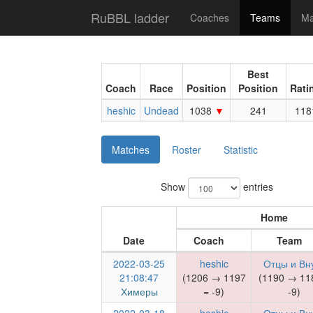
RuBBL ladder
Coaches
Teams
Ma
Best
Coach
Race
Position
Position
Rati
heshic
Undead
1038
241
118
Matches
Roster
Statistic
Show
entries
Home
Date
Coach
Team
2022-03-25
heshic
Отцы и Вн
21:08:47
(1206 → 1197
(1190 → 11
Химеры
= -9)
-9)