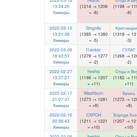
2022-03-18
heshic
Отцы и Вн
13:34:20
(1214 → 1206
(1198 → 11
Химеры
= -8)
-8)
2022-03-10
Singollo
Кригсмар
13:21:38
(1385 → 1380
(1318 → 13
Химеры
= -5)
-3)
2022-03-06
f1anker
ГУЛАГ
18:43:53
(1279 → 1277
(1268 → 12
Химеры
= -2)
-2)
2022-02-27
heshic
Отцы и Вн
13:37:27
(1196 → 1207
(1182 → 11
Химеры
= +11)
+11)
2022-02-17
Washburn
Брысь
21:07:37
(1273 → 1281
(1273 → 12
Химеры
= +8)
+8)
2022-02-10
CXPOH
Борода Кхо
20:36:43
(1211 → 1221
(1207 → 12
Химеры
= +10)
+10)
2022-02-05
heshic
Отцы и Вн