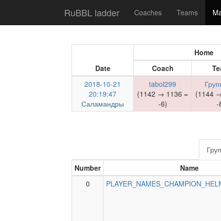
RuBBL ladder
Coaches
Teams
Ma
Home
Date
Coach
Te
2018-10-21
tabol299
Груп
20:19:47
(1142 → 1136 =
(1144 →
Саламандры
-6)
-
Груп
Number
Name
0
PLAYER_NAMES_CHAMPION_HEL