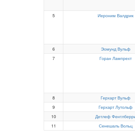
5
Иероним Валдрик
6
Эомунд Вульф
7
Горан Лампрехт
8
Герхарт Вульф
9
Герхарт Лутольф
10
Детлеф Фентлберр
11
Сенешаль Вольц