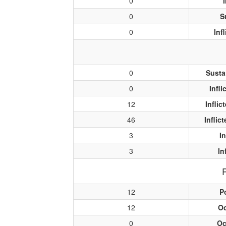
0
0
S
0
Inf
0
Susta
0
Infl
12
Infli
46
Inflic
3
I
3
In
12
P
12
O
0
Oc