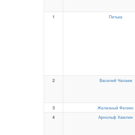
1
Петька
2
Василий Чапаев
3
Железный Феликс
4
Арнольф Хамлин