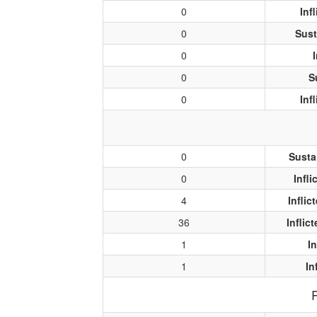
0
Inf
0
Sust
0
0
S
0
Inf
0
Susta
0
Infl
4
Infli
36
Inflic
1
I
1
In