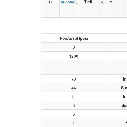
11
Кировец
Troll
4
5
1
РосАвтоПром
0
1200
70
In
44
Su
11
In
5
Su
5
1