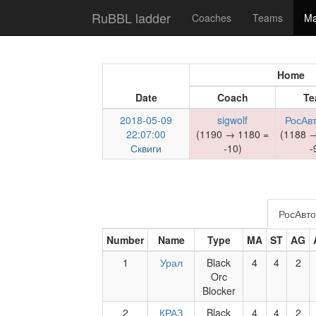
RuBBL ladder
Coaches
Teams
Ma
Home
Date
Coach
Te
2018-05-09
sigwolf
РосАв
22:07:00
(1190 → 1180 =
(1188 →
Сквиги
-10)
-
РосАвт
Number
Name
Type
MA
ST
AG
1
Урал
Black
4
4
2
Orc
Blocker
2
КРАЗ
Black
4
4
2