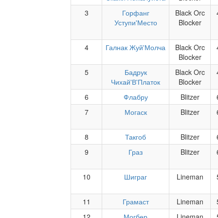
3
Горфанг
Black Orc
Уступи'Место
Blocker
4
Галнак Жуй'Молча
Black Orc
Blocker
5
Бадрук
Black Orc
Чихай'В'Платок
Blocker
6
Флабру
Blitzer
7
Могаск
Blitzer
8
Такгоб
Blitzer
9
Граз
Blitzer
10
Шиграг
Lineman
11
Грамаст
Lineman
12
Могбер
Lineman