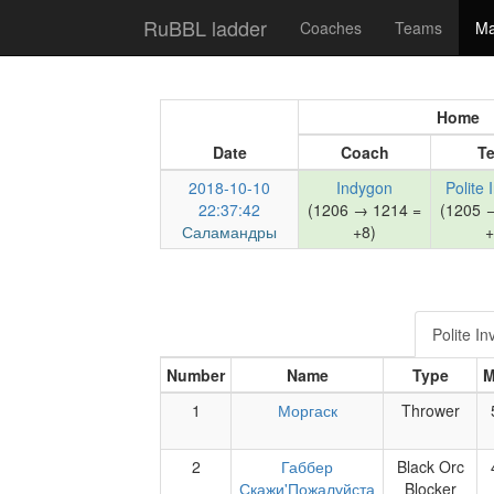
RuBBL ladder
Coaches
Teams
Ma
Home
Date
Coach
T
2018-10-10
Indygon
Polite 
22:37:42
(1206 → 1214 =
(1205 
Саламандры
+8)
+
Polite I
Number
Name
Type
1
Моргаск
Thrower
2
Габбер
Black Orc
Скажи'Пожалуйста
Blocker