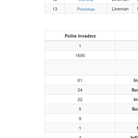
13
Рошгишь
Lineman
Polite Invaderz
1
1690
61
In
24
Su
22
In
5
Su
9
1
4
Inf