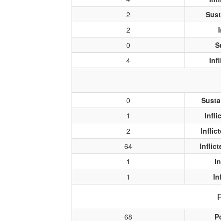
2
Sust
2
0
S
4
Inf
0
Susta
1
Infl
2
Infli
64
Inflic
1
I
1
In
68
P