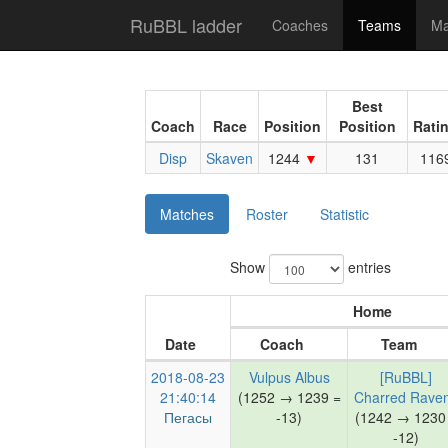
RuBBL ladder
Coaches
Teams
Ma
Best
Coach
Race
Position
Position
Rati
Disp
Skaven
1244
131
116
Matches
Roster
Statistic
Show
entries
Home
Date
Coach
Team
2018-08-23
Vulpus Albus
[RuBBL]
21:40:14
(1252 → 1239 =
Charred Rave
Пегасы
-13)
(1242 → 1230
-12)